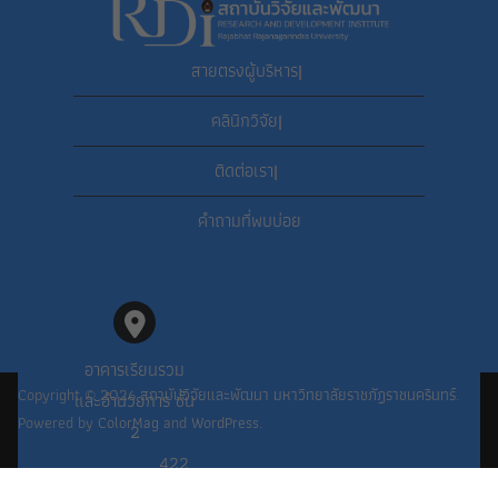
สายตรงผู้บริหาร
|
คลินิกวิจัย
|
ติดต่อเรา
|
คำถามที่พบบ่อย
อาคารเรียนรวม
Copyright © 2026
สถาบันวิจัยและพัฒนา มหาวิทยาลัยราชภัฏราชนครินทร์
.
และอำนวยการ ชั้น
Powered by
ColorMag
and
WordPress
.
2
422
PHP Code Snippets
Powered By :
XYZScripts.com
ถนนมรุพงษ์