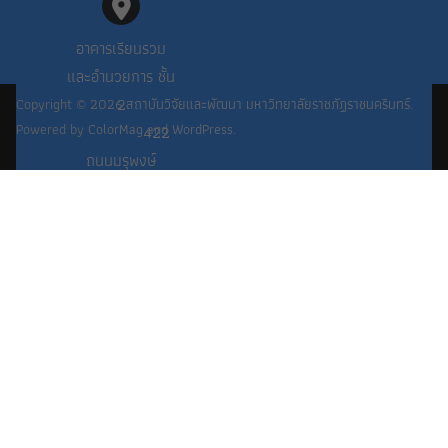
อาคารเรียนรวม
และอำนวยการ ชั้น
2
Copyright © 2026
สถาบันวิจัยและพัฒนา มหาวิทยาลัยราชภัฏราชนครินทร์
.
Powered by
ColorMag
and
WordPress
.
422
ถนนมรุพงษ์
PHP Code Snippets
Powered By :
XYZScripts.com
ต.หน้าเมือง
อ.เมือง
จ.ฉะเชิงเทรา
24000
038-517-007
038-513-090