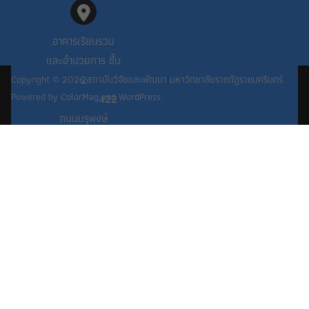
อาคารเรียนรวม
และอำนวยการ ชั้น
2
Copyright © 2026
สถาบันวิจัยและพัฒนา มหาวิทยาลัยราชภัฏราชนครินทร์
.
Powered by
ColorMag
and
WordPress
.
422
ถนนมรุพงษ์
PHP Code Snippets
Powered By :
XYZScripts.com
ต.หน้าเมือง
อ.เมือง
จ.ฉะเชิงเทรา
24000
038-517-007