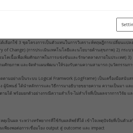
ือการบริหารจัดการโครงการ ชุดโครงการวิจัย ตั้งแต่ การวิเคราะห์ปัญหา พ
ประโยชน์ผลงานวิจัย เพื่อให้เกิดการยอมรับ ปรับใช้ (outcome) และขยาย
Setti
มาใช้อธิบายความเชื่อมโยงความเป็นเหตุเป็นผล ตั้งแต่เริ่มโครงการวิจัยจน
 ได้เลือกใช้ 3 ชุดโครงการเป็นตัวแทนในการวิเคราะห์ทฤษฎีการเปลี่ยนแปลง
ory of Change) (การประเมินเทคโนโลยีและนโยบายด้านสุขภาพ) 2) กระบ
มโคเนื้อเพื่อเพิ่มศักยภาพในการแข่งขันและรักษาตลาดภายในประเทศ) 3
ตามศักยภาพ และจัดทำแผนพัฒนาให้รองรับตามความสามารถ (นวัตกรรมการวิจ
ิดตามอย่างเป็นระบบ Logical Framwork (LogFrame) เป็นเครื่องมือสนับสน
ลง ผู้นิพนธ์ ได้นำหลักการและวิธีการมาอธิบายขยายความ ความเป็นมา และ
ัติตามได้ พร้อมยกตัวอย่างกรณีความสำเร็จ-ไม่สำเร็จที่เป็นผลจากการวิจัย
ุเป็นผล ระหว่างทรัพยากรที่ใช้กับผลลัพธ์ที่ได้ เข้าใจเหตุปัจจัยที่เป็นตัวเส
ียงพอต่อการเชื่อมโยง output สู่ outcome และ impact