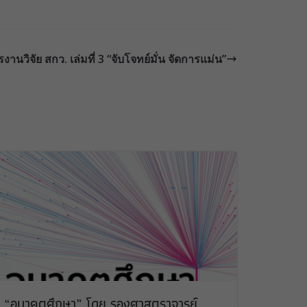
านวิจัย สกว. เล่มที่ 3 “จับโจทย์มั่น จัดการแม่น”
“อนาคตศึกษา” โดย รองศาสตราจารย์