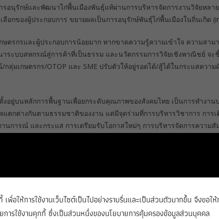
อการอนุรักษ์และพัฒนาไก่พื้นเมืองพันธุ์แท้ผ่านการบริหารจัดการงานวิจัย
ือกของผู้ประกอบการ ขยายผลเป็นการอนุรักษ์พันธุ์ไก่พื้นเมืองในถิ่นเกิด (i
กษตรกรและผู้ประกอบการน้อยมาก หากขาดความรู้ความเข้าใจ ความสามารถ
าระบบสหกรณ์สู่การค้าที่เป็นธรรม และนวัตกรรมการวิจัยเชิงพาณิชย์ จะชี
กรณ์/กลุ่มเกษตรกร/OTOP และ SME ปรับตัวให้อยู่รอดได้/สู้ได้ในกระแสค
น ตั้งอยู่บนหลักการพื้นฐานเพื่อยกระดับคุณภาพของสังคมไทย เป็นการทำงานบน
จแตกต่างกันตามธรรมชาติของงาน แต่มีจุดร่วมที่การบริหารวิชาการ การเติ
 สถานการณ์ และกระแส การเตรียมรับโอกาสใหม่ๆ การบริหารจัดการความส
ม สนับสนุนการคิดนอกกรอบ แต่ไม่ผิดเป้า ปรับเปลี่ยนเครื่องมือและวิธีก
างผลสัมฤทธิ์ที่เป็นรูปธรรม สามารถใช้เครื่องมือและพัฒนากลไกการจัดการที่
รณ์ สร้างสรรค์ให้เกิดผลกระทบที่เหนือความคาดหมาย
ลัพธ์-ผลกระทบใหม่ ต้องมีความรู้ทั้งข้อมูล และข้อสังเคราะห์ และกระบวนการ
กกี้ เพื่อให้การใช้งานเว็บไซต์เป็นไปอย่างราบรื่นและเป็นส่วนตัวมากขึ้น จึงขอให้
ื่อนำไปสู่การเติมเต็ม สร้างสมประสบการณ์ใหม่ที่เหมาะสมจำเพาะกับบริบท 
ารใช้งานคุกกี้ ซึ่งเป็นส่วนหนึ่งของนโยบายการคุ้มครองข้อมูลส่วนบุคคล