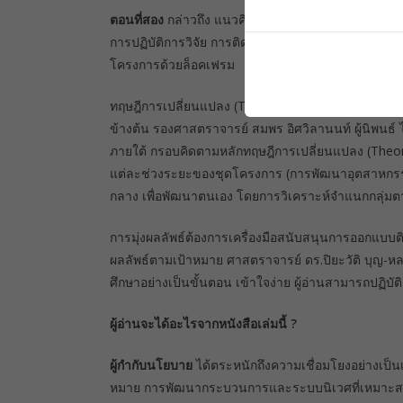
ตอนที่สอง
กล่าวถึง แนวคิด ทฤษฎี หลักการและเครื่องม
การปฏิบัติการวิจัย การติดตามประเมินผล และการใช้
โครงการด้วยล็อคเฟรม
ทฤษฎีการเปลี่ยนแปลง (Theory of Change; ToC) ถูกนำ
ข้างต้น รองศาสตราจารย์ สมพร อิศวิลานนท์ ผู้นิพนธ์
ภายใต้ กรอบคิดตามหลักทฤษฎีการเปลี่ยนแปลง (The
แต่ละช่วงระยะของชุดโครงการ (การพัฒนาอุตสาหกรร
กลาง เพื่อพัฒนาตนเอง โดยการวิเคราะห์จำแนกกลุ่ม
การมุ่งผลลัพธ์ต้องการเครื่องมือสนับสนุนการออกแบบต
ผลลัพธ์ตามเป้าหมาย ศาสตราจารย์ ดร.ปิยะวัติ บุญ-ห
ศึกษาอย่างเป็นขั้นตอน เข้าใจง่าย ผู้อ่านสามารถปฏิบ
ผู้อ่านจะได้อะไรจากหนังสือเล่มนี้ ?
ผู้กำกับนโยบาย
ได้ตระหนักถึงความเชื่อมโยงอย่างเป็นเหต
หมาย การพัฒนากระบวนการและระบบนิเวศที่เหมาะสมเพ